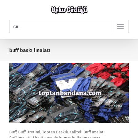
Skip
to
content
Git...
buff baskı imalatı
Buff, Buff Üretimi, Toptan Baskılı Kaliteli Buff İmalatı
Buff imalatı; 1.kalite regule kumaş kullanmaktayız,