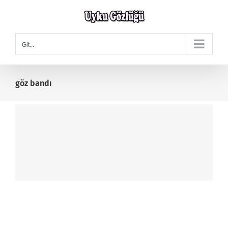
Skip
to
content
Git...
göz bandı