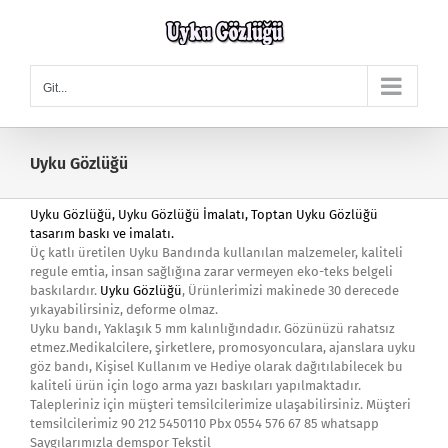
Skip
to
content
Git...
Uyku Gözlüğü
Uyku Gözlüğü
,
Uyku Gözlüğü
İmalatı, Toptan Uyku Gözlüğü
tasarım baskı ve imalatı.
Üç katlı üretilen Uyku Bandında kullanılan malzemeler, kaliteli
regule emtia, insan sağlığına zarar vermeyen eko-teks belgeli
baskılardır.
Uyku Gözlüğü
, Ürünlerimizi makinede 30 derecede
yıkayabilirsiniz, deforme olmaz.
Uyku bandı, Yaklaşık 5 mm kalınlığındadır. Gözünüzü rahatsız
etmez.Medikalcilere, şirketlere, promosyonculara, ajanslara uyku
göz bandı, Kişisel Kullanım ve Hediye olarak dağıtılabilecek bu
kaliteli ürün için logo arma yazı baskıları yapılmaktadır.
Talepleriniz için müşteri temsilcilerimize ulaşabilirsiniz. Müşteri
temsilcilerimiz 90 212 5450110 Pbx 0554 576 67 85 whatsapp
Saygılarımızla demspor Tekstil