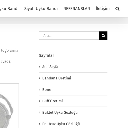
yku Bandı
Siyah Uyku Bandı
REFERANSLAR
İletişim
Ara:
in logo arma
Sayfalar
il yada
Ana Sayfa
Bandana Üretimi
Bone
Buff Üretimi
Buklet Uyku Gözlüğü
En Ucuz Uyku Gözlüğü