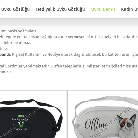
Uyku Gözlüğü
Hediyelik Uyku Gözlüğü
Uyku Bandı
Kadın U
rım baskı ve imalatı.
li regule emtia, insan sağlığına zarar vermeyen eko-teks belgeli baskılardır.
z, deforme olmaz.
etmez.
 bandı
, Kişisel Kullanım ve Hediye olarak dağıtılabilecek bu kaliteli ürün iç
el üretimler yapılmaktadır. Lütfen taleplerinizi müşteri temsilcilerimize ma
rımızla.