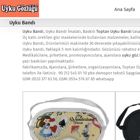
Skip
to
Ana Sayfa
content
Uyku Bandı
Uyku Band
ı, Uyku Bandı İmalatı, Baskılı
Toptan Uyku Bandı
tasa
Üç katlı üretilen göz maskelerinde kullanılan malzemeler, kalite
Uyku Bandı, Ürünlerimizi makinede 30 derecede yıkayabilirsini
Uyku bandı, Yaklaşık 5 mm kalınlığındadır. Gözünüzü rahatsız 
Medikalcilere, şirketlere, promosyonculara, ajanslara
uyku göz
yazı baskıları yapılmaktadır.
Fabrikamızda, Ajanslara, Şirketlere, organizasyonlara, Toptan Öz
telefon ile iletiniz. 90 212 545 01 10 pbx demspor tekstil Saygıla
GSM :0533 377 63 50, GSM: 0554 576 67 85 whatsapp