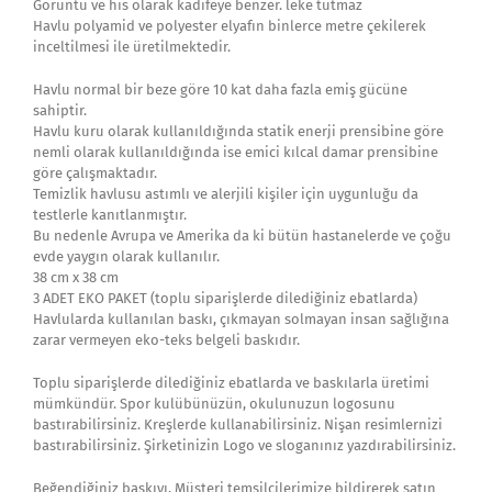
Görüntü ve his olarak kadifeye benzer. leke tutmaz
Havlu polyamid ve polyester elyafın binlerce metre çekilerek
inceltilmesi ile üretilmektedir.
Havlu normal bir beze göre 10 kat daha fazla emiş gücüne
sahiptir.
Havlu kuru olarak kullanıldığında statik enerji prensibine göre
nemli olarak kullanıldığında ise emici kılcal damar prensibine
göre çalışmaktadır.
Temizlik havlusu astımlı ve alerjili kişiler için uygunluğu da
testlerle kanıtlanmıştır.
Bu nedenle Avrupa ve Amerika da ki bütün hastanelerde ve çoğu
evde yaygın olarak kullanılır.
38 cm x 38 cm
3 ADET EKO PAKET (toplu siparişlerde dilediğiniz ebatlarda)
Havlularda kullanılan baskı, çıkmayan solmayan insan sağlığına
zarar vermeyen eko-teks belgeli baskıdır.
Toplu siparişlerde dilediğiniz ebatlarda ve baskılarla üretimi
mümkündür. Spor kulübünüzün, okulunuzun logosunu
bastırabilirsiniz. Kreşlerde kullanabilirsiniz. Nişan resimlernizi
bastırabilirsiniz. Şirketinizin Logo ve sloganınız yazdırabilirsiniz.
Beğendiğiniz baskıyı, Müşteri temsilcilerimize bildirerek satın