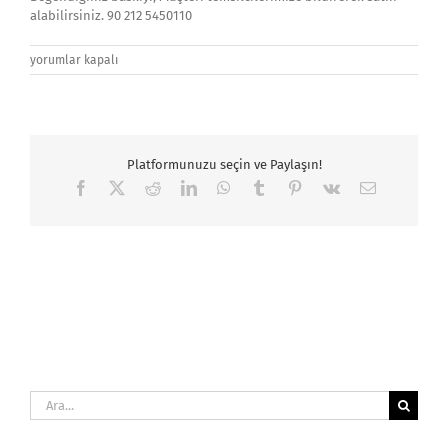
alabilirsiniz. 90 212 5450110
cocuk_havlusu_sekerli_bebek
yorumlar kapalı
için
Platformunuzu seçin ve Paylaşın!
Facebook
X
Reddit
LinkedIn
WhatsApp
Tumblr
Pinterest
Vk
E-
posta
Ara: