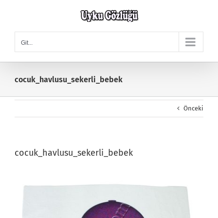
Skip
to
content
Git...
cocuk_havlusu_sekerli_bebek
Önceki
cocuk_havlusu_sekerli_bebek