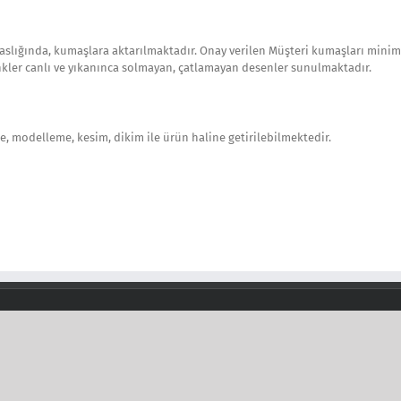
a haslığında, kumaşlara aktarılmaktadır. Onay verilen Müşteri kumaşları mini
nkler canlı ve yıkanınca solmayan, çatlamayan desenler sunulmaktadır.
e, modelleme, kesim, dikim ile ürün haline getirilebilmektedir.