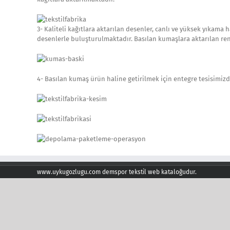
3- Kaliteli kağıtlara aktarılan desenler, canlı ve yüksek yıkam
desenlerle buluşturulmaktadır. Basılan kumaşlara aktarılan re
4- Basılan kumaş ürün haline getirilmek için entegre tesisimizd
www.uykugozlugu.com demspor tekstil web kataloğudur.