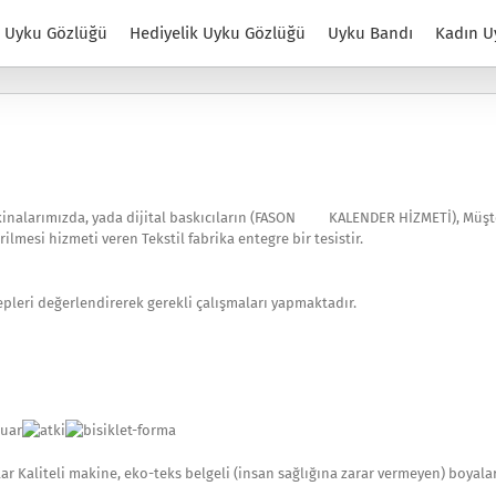
Uyku Gözlüğü
Hediyelik Uyku Gözlüğü
Uyku Bandı
Kadın U
makinalarımızda, yada dijital baskıcıların (FASON KALENDER HİZMETİ), Müşt
ilmesi hizmeti veren Tekstil fabrika entegre bir tesistir.
lepleri değerlendirerek gerekli çalışmaları yapmaktadır.
r Kaliteli makine, eko-teks belgeli (insan sağlığına zarar vermeyen) boyalarl