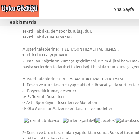
Skip
to
Ana Sayfa
content
Hakkımızda
Tekstil Fabrika, demspor kuruluşudur.
Tekstil Fabrika neler yapar?
Müşteri taleplerine; HIZLI FASON HİZMETİ VERİLMESİ.
1- Dijital Baskı yapılması.
2- Basılan Kağıtların kumaşa geçirilmesi, Bizim dijital baskı 
başka yerlerden tedarik ettikleri kağıt baskılarının kumaşa geçir
Müşteri taleplerine ÜRETİM BAZINDA HİZMET VERİLMESİ.
1- Desen ve ürün tasarımı yapmaktadır. İhracat ya da yurt içi ta
a- Döşemelik kumaş desenleri,
b- Ev Tekstili Desenleri
c- Aktif Spor Giyim Desenleri ve Modelleri
d- Oto Aksesuar Malzemeleri tasarım ve modelleri
i
2- Desen ve Ürün tasarımları yapıldıktan sonra, Bu özel tasarımla
kağıtlara aktarılmaktadır.