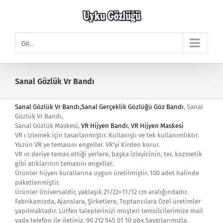
Skip
to
content
Git...
Sanal Gözlük Vr Bandı
Sanal Gözlük Vr Bandı,
Sanal Gerçeklik Gözlüğü Göz Bandı
, Sanal
Gözlük Vr Bandı,
Sanal Gözlük Maskesi,
VR Hijyen Bandı
,
VR Hijyen Maskesi
VR ı izlemek için tasarlanmıştır. Kullanışlı ve tek kullanımlıktır.
Yüzün VR ye temasını engeller. VR’yi Kirden korur.
VR ın deriye temas ettiği yerlere, başka izleyicinin, ter, kozmetik
gibi atıklarının temasını engeller.
Ürünler hijyen kurallarına uygun üretilmiştir. 100 adet halinde
paketlenmiştir.
Ürünler Üniversaldir, yaklaşık 21/22×11/12 cm aralığındadır.
Fabrikamızda, Ajanslara, Şirketlere, Toptancılara Özel üretimler
yapılmaktadır. Lütfen taleplerinizi müşteri temsilcilerimize mail
yada telefon ile iletiniz. 90 212 545 01 10 pbx Saygılarımızla.