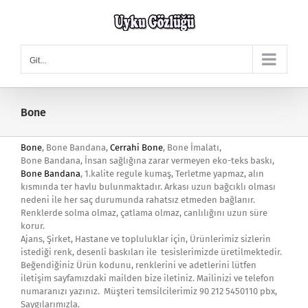
Skip
to
content
Git...
Bone
Bone
, Bone Bandana,
Cerrahi Bone
, Bone İmalatı,
Bone Bandana, İnsan sağlığına zarar vermeyen eko-teks baskı,
Bone Bandana
, 1.kalite regule kumaş, Terletme yapmaz, alın
kısmında ter havlu bulunmaktadır. Arkası uzun bağcıklı olması
nedeni ile her saç durumunda rahatsız etmeden bağlanır.
Renklerde solma olmaz, çatlama olmaz, canlılığını uzun süre
korur.
Ajans, Şirket, Hastane ve topluluklar için, Ürünlerimiz sizlerin
istediği renk, desenli baskıları ile tesislerimizde üretilmektedir.
Beğendiğiniz Ürün kodunu, renklerini ve adetlerini lütfen
iletişim sayfamızdaki mailden bize iletiniz. Mailinizi ve telefon
numaranızı yazınız. Müşteri temsilcilerimiz 90 212 5450110 pbx,
Saygılarımızla.