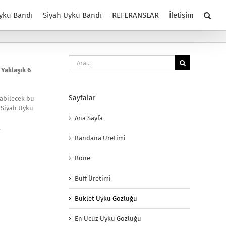
yku Bandı
Siyah Uyku Bandı
REFERANSLAR
İletişim
Ara:
 Yaklaşık 6
Sayfalar
labilecek bu
a Siyah Uyku
Ana Sayfa
l
Bandana Üretimi
Bone
Buff Üretimi
Buklet Uyku Gözlüğü
En Ucuz Uyku Gözlüğü