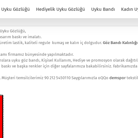
Uyku Gözlüğü
Hediyelik Uyku Gözlüğü
Uyku Bandı
Kadın U
 Uyku Gözlüğü,
sarım baskı ve imalatı.
retim lastik, kaliteli regule kumaş ve kalın iç dolgudur.
Göz Bandı Kalınlığı
mamı firmamız bünyesinde yapılmaktadır.
anslara uyku göz bandı, Kişisel Kullanım, Hediye ve promosyon olarak dağıtı
 baskı ve başka renkler için diğer sayfalarımıza bakabilirsiniz. Fabrikamızd
z. Müşteri temsilcilerimiz 90 212 5450110 Saygılarımızla oQQo
demspor
teksti