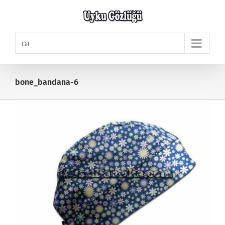
Skip
to
content
Git...
bone_bandana-6