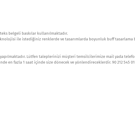
teks belgeli baskılar kullanılmaktadır.
knolojisi ile istediğiniz renklerde ve tasarımlarda boyunluk buff tasarlama 
yapılmaktadır. Lütfen taleplerinizi müşteri temsilcilerimize mail yada telefon 
e en fazla 1 saat içinde size dönecek ve yönlendireceklerdir. 90 212 545 01