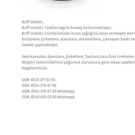
Buff imalatı,
Buff imalatı; 1.kalite regule kumaş kullanmaktayız,
Buff imalatı; ürünlerimizde insan sağlığına zarar vermeyen eko-
Kulüplere, şirketlere, ajanslara, mümesillere, çıkmayan baskı te
imalatı yapmaktayız.
Fabrikamızda, Ajanslara, Şirketlere, Toptancılara Özel üretimler 
Müşteri temsilcilerimiz yoğunluk durumuna göre mesai saatlerind
Saygılarımızla.
GSM :0533 377 63 50
GSM :0554 576 67 86
GSM: 0554 576 67 85 whatsapp
GSM :0549 810 02 00 whatsapp