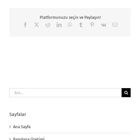
Platformunuzu seçin ve Paylaşın!
Facebook
X
Reddit
LinkedIn
WhatsApp
Tumblr
Pinterest
Vk
E-
posta
Ara:
Sayfalar
Ana Sayfa
Bandana Üretimi