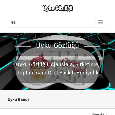
Skip
to
content
Git...
Uyku Gözlüğü
Uyku Gözlüğü, Ajanslara, Şirketlere,
Toptancılara Özel Baskılı Hediyelik
Uyku Bandı
Sonraki