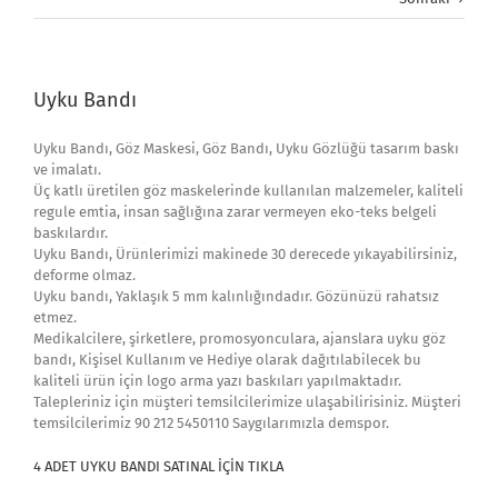
Uyku Bandı
Uyku Bandı, Göz Maskesi, Göz Bandı, Uyku Gözlüğü tasarım baskı
ve imalatı.
Üç katlı üretilen göz maskelerinde kullanılan malzemeler, kaliteli
regule emtia, insan sağlığına zarar vermeyen eko-teks belgeli
baskılardır.
Uyku Bandı, Ürünlerimizi makinede 30 derecede yıkayabilirsiniz,
deforme olmaz.
Uyku bandı, Yaklaşık 5 mm kalınlığındadır. Gözünüzü rahatsız
etmez.
Medikalcilere, şirketlere, promosyonculara, ajanslara uyku göz
bandı, Kişisel Kullanım ve Hediye olarak dağıtılabilecek bu
kaliteli ürün için logo arma yazı baskıları yapılmaktadır.
Talepleriniz için müşteri temsilcilerimize ulaşabilirisiniz. Müşteri
temsilcilerimiz 90 212 5450110 Saygılarımızla demspor.
4 ADET UYKU BANDI SATINAL İÇİN TIKLA