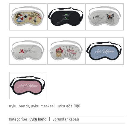
uyku bandı, uyku maskesi, uyku gözlüğü
Uyku
Kategoriler:
uyku bandı
|
yorumlar kapalı
Bandı
için