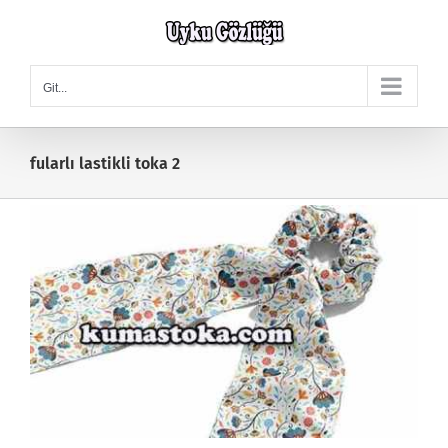
Skip
to
content
Git...
fularlı lastikli toka 2