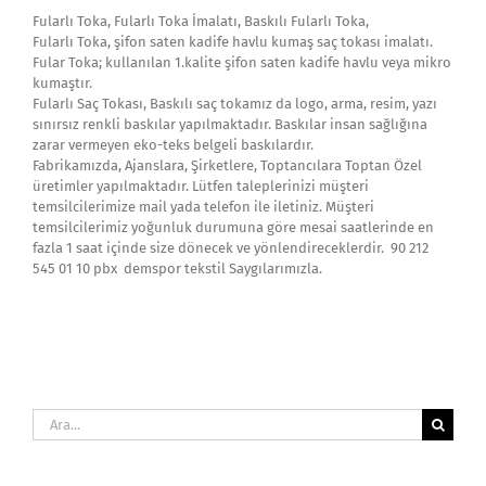
Fularlı Toka, Fularlı Toka İmalatı, Baskılı Fularlı Toka,
Fularlı Toka, şifon saten kadife havlu kumaş saç tokası imalatı.
Fular Toka; kullanılan 1.kalite şifon saten kadife havlu veya mikro
kumaştır.
Fularlı Saç Tokası, Baskılı saç tokamız da logo, arma, resim, yazı
sınırsız renkli baskılar yapılmaktadır. Baskılar insan sağlığına
zarar vermeyen eko-teks belgeli baskılardır.
Fabrikamızda, Ajanslara, Şirketlere, Toptancılara Toptan Özel
üretimler yapılmaktadır. Lütfen taleplerinizi müşteri
temsilcilerimize mail yada telefon ile iletiniz. Müşteri
temsilcilerimiz yoğunluk durumuna göre mesai saatlerinde en
fazla 1 saat içinde size dönecek ve yönlendireceklerdir. 90 212
545 01 10 pbx demspor tekstil Saygılarımızla.
Ara: