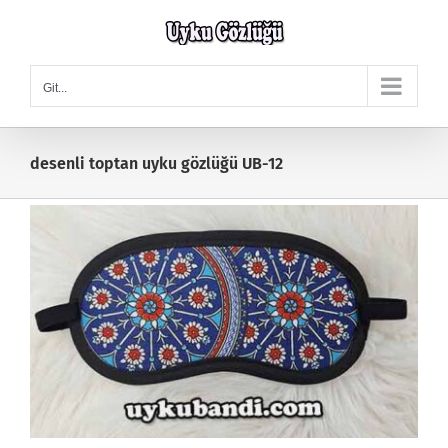
Skip
to
content
Git...
desenli toptan uyku gözlüğü UB-12