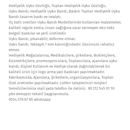
Hediyelik Uyku Gözlüğü, Toptan Hediyelik Uyku Gözlüğü,
Uyku Bandı, Hediyelik Uyku Bandı, Baskılı Toptan Hediyelik Uyku
Bandı tasarım baskı ve imalatı.
Üç katlı üretilen Uyku Bandı Modellerinde kullanılan malzemeler,
kaliteli regule emtia, insan sağlığına zarar vermeyen eko-teks
belgeli baskılar ve yerli üretimdir.
Uyku Bandı, yıkanablir, deforme olmaz.
Uyku bandı, Yaklaşık 7 mm kalınlığındadır. Gözünüzü rahatsız
etmez.
Hediyelik Mağazalarına, Medikalcilere, şirketlere, Bukletçilere,
Kozmetikçilere, promosyonculara, Toptancılara, ajanslara uyku
bandı, Kişisel Kullanım ve Hediye olarak dağıtılabilecek bu
kaliteli ürün için logo arma yazı baskıları yapılmaktadır.
Fabrikamızda, Ajanslara, Şirketlere, organizasyonlara, Toptan
Özel üretimler yapılmaktadır. Lütfen taleplerinizi müşteri
temsilcilerimize mail yada telefon ile iletiniz. 90 212 545 01 10
pbx demspor tekstil Saygılarımızla.
0554 576 67 85 whatsapp