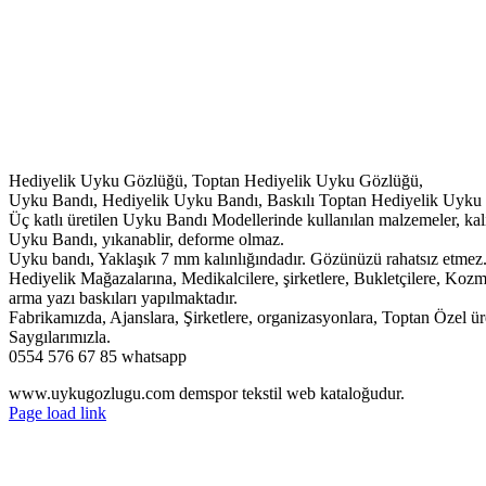
Hediyelik Uyku Gözlüğü, Toptan Hediyelik Uyku Gözlüğü,
Uyku Bandı, Hediyelik Uyku Bandı, Baskılı Toptan Hediyelik Uyku Ba
Üç katlı üretilen Uyku Bandı Modellerinde kullanılan malzemeler, kalite
Uyku Bandı, yıkanablir, deforme olmaz.
Uyku bandı, Yaklaşık 7 mm kalınlığındadır. Gözünüzü rahatsız etmez
Hediyelik Mağazalarına, Medikalcilere, şirketlere, Bukletçilere, Kozme
arma yazı baskıları yapılmaktadır.
Fabrikamızda, Ajanslara, Şirketlere, organizasyonlara, Toptan Özel üre
Saygılarımızla.
0554 576 67 85 whatsapp
www.uykugozlugu.com demspor tekstil web kataloğudur.
Page load link
Go
to
Top