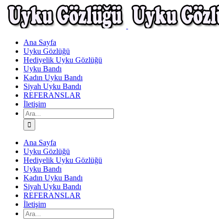
Skip
to
content
Ana Sayfa
Uyku Gözlüğü
Hediyelik Uyku Gözlüğü
Uyku Bandı
Kadın Uyku Bandı
Siyah Uyku Bandı
REFERANSLAR
İletişim
Ara:
Ana Sayfa
Uyku Gözlüğü
Hediyelik Uyku Gözlüğü
Uyku Bandı
Kadın Uyku Bandı
Siyah Uyku Bandı
REFERANSLAR
İletişim
Ara: