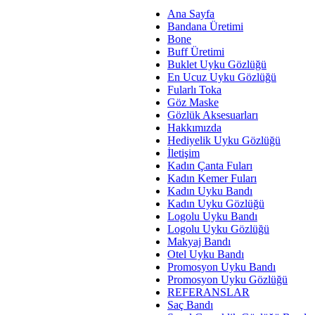
Ana Sayfa
Bandana Üretimi
Bone
Buff Üretimi
Buklet Uyku Gözlüğü
En Ucuz Uyku Gözlüğü
Fularlı Toka
Göz Maske
Gözlük Aksesuarları
Hakkımızda
Hediyelik Uyku Gözlüğü
İletişim
Kadın Çanta Fuları
Kadın Kemer Fuları
Kadın Uyku Bandı
Kadın Uyku Gözlüğü
Logolu Uyku Bandı
Logolu Uyku Gözlüğü
Makyaj Bandı
Otel Uyku Bandı
Promosyon Uyku Bandı
Promosyon Uyku Gözlüğü
REFERANSLAR
Saç Bandı