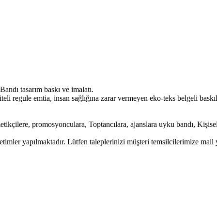
ndı tasarım baskı ve imalatı.
li regule emtia, insan sağlığına zarar vermeyen eko-teks belgeli baskıla
.
tikçilere, promosyonculara, Toptancılara, ajanslara uyku bandı, Kişisel
timler yapılmaktadır. Lütfen taleplerinizi müşteri temsilcilerimize mail 