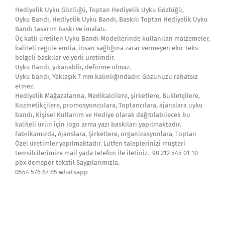
Hediyelik Uyku Gözlüğü, Toptan Hediyelik Uyku Gözlüğü,
Uyku Bandı, Hediyelik Uyku Bandı, Baskılı Toptan Hediyelik Uyku
Bandı tasarım baskı ve imalatı.
Üç katlı üretilen Uyku Bandı Modellerinde kullanılan malzemeler,
kaliteli regule emtia, insan sağlığına zarar vermeyen eko-teks
belgeli baskılar ve yerli üretimdir.
Uyku Bandı, yıkanablir, deforme olmaz.
Uyku bandı, Yaklaşık 7 mm kalınlığındadır. Gözünüzü rahatsız
etmez.
Hediyelik Mağazalarına, Medikalcilere, şirketlere, Bukletçilere,
Kozmetikçilere, promosyonculara, Toptancılara, ajanslara uyku
bandı, Kişisel Kullanım ve Hediye olarak dağıtılabilecek bu
kaliteli ürün için logo arma yazı baskıları yapılmaktadır.
Fabrikamızda, Ajanslara, Şirketlere, organizasyonlara, Toptan
Özel üretimler yapılmaktadır. Lütfen taleplerinizi müşteri
temsilcilerimize mail yada telefon ile iletiniz. 90 212 545 01 10
pbx demspor tekstil Saygılarımızla.
0554 576 67 85 whatsapp