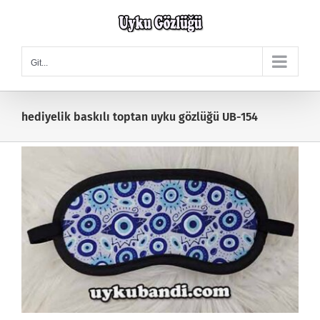
Skip
to
content
Git...
hediyelik baskılı toptan uyku gözlüğü UB-154