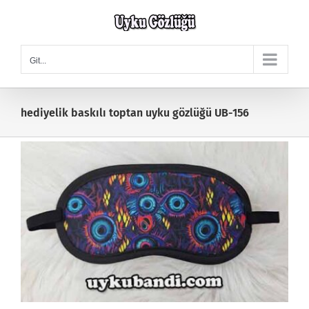
Skip
to
content
Git...
hediyelik baskılı toptan uyku gözlüğü UB-156