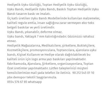
Hediyelik Uyku Gözlüğü, Toptan Hediyelik Uyku Gözlüğü,
Uyku Bandı, Hediyelik Uyku Bandı, Baskılı Toptan Hediyelik Uyku
Bandı tasarım baskı ve imalatı.
Üç katlı üretilen Uyku Bandı Modellerinde kullanılan malzemeler,
kaliteli regule emtia, insan sağlığına zarar vermeyen eko-teks
belgeli baskılar ve yerli üretimdir.
Uyku Bandı, yıkanablir, deforme olmaz.
Uyku bandı, Yaklaşık 7 mm kalınlığındadır. Gözünüzü rahatsız
etmez.
Hediyelik Mağazalarına, Medikalcilere, şirketlere, Bukletçilere,
Kozmetikçilere, promosyonculara, Toptancılara, ajanslara uyku
bandı, Kişisel Kullanım ve Hediye olarak dağıtılabilecek bu
kaliteli ürün için logo arma yazı baskıları yapılmaktadır.
Fabrikamızda, Ajanslara, Şirketlere, organizasyonlara, Toptan
Özel üretimler yapılmaktadır. Lütfen taleplerinizi müşteri
temsilcilerimize mail yada telefon ile iletiniz. 90 212 545 01 10
pbx demspor tekstil Saygılarımızla.
0554 576 67 85 whatsapp