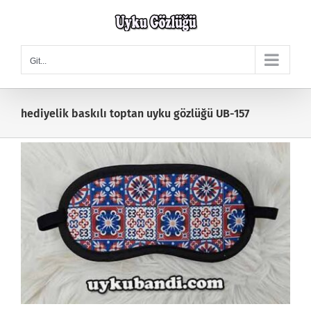
Skip
to
content
Git...
hediyelik baskılı toptan uyku gözlüğü UB-157