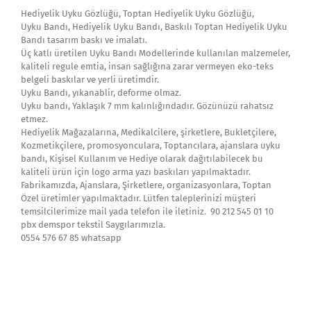
Hediyelik Uyku Gözlüğü, Toptan Hediyelik Uyku Gözlüğü,
Uyku Bandı, Hediyelik Uyku Bandı, Baskılı Toptan Hediyelik Uyku
Bandı tasarım baskı ve imalatı.
Üç katlı üretilen Uyku Bandı Modellerinde kullanılan malzemeler,
kaliteli regule emtia, insan sağlığına zarar vermeyen eko-teks
belgeli baskılar ve yerli üretimdir.
Uyku Bandı, yıkanablir, deforme olmaz.
Uyku bandı, Yaklaşık 7 mm kalınlığındadır. Gözünüzü rahatsız
etmez.
Hediyelik Mağazalarına, Medikalcilere, şirketlere, Bukletçilere,
Kozmetikçilere, promosyonculara, Toptancılara, ajanslara uyku
bandı, Kişisel Kullanım ve Hediye olarak dağıtılabilecek bu
kaliteli ürün için logo arma yazı baskıları yapılmaktadır.
Fabrikamızda, Ajanslara, Şirketlere, organizasyonlara, Toptan
Özel üretimler yapılmaktadır. Lütfen taleplerinizi müşteri
temsilcilerimize mail yada telefon ile iletiniz. 90 212 545 01 10
pbx demspor tekstil Saygılarımızla.
0554 576 67 85 whatsapp