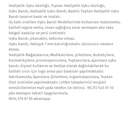
Hediyelik Uyku Gözlüğü, Toptan Hediyelik Uyku Gözlüğü,
Uyku Bandı, Hediyelik Uyku Bandı, Baskılı Toptan Hediyelik Uyku
Bandı tasarım baskı ve imalatı.
Üç katlı üretilen Uyku Bandı Modellerinde kullanılan malzemeler,
kaliteli regule emtia, insan sağlığına zarar vermeyen eko-teks
belgeli baskılar ve yerli üretimdir.
Uyku Bandı, yıkanablir, deforme olmaz.
Uyku bandı, Yaklaşık 7 mm kalınlığındadır. Gözünüzü rahatsız
etmez.
Hediyelik Mağazalarına, Medikalcilere, şirketlere, Bukletçilere,
Kozmetikçilere, promosyonculara, Toptancılara, ajanslara uyku
bandı, Kişisel Kullanım ve Hediye olarak dağıtılabilecek bu
kaliteli ürün için logo arma yazı baskıları yapılmaktadır.
Fabrikamızda, Ajanslara, Şirketlere, organizasyonlara, Toptan
Özel üretimler yapılmaktadır. Lütfen taleplerinizi müşteri
temsilcilerimize mail yada telefon ile iletiniz. 90 212 545 01 10
pbx demspor tekstil Saygılarımızla.
0554 576 67 85 whatsapp