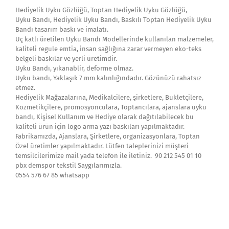
Hediyelik Uyku Gözlüğü, Toptan Hediyelik Uyku Gözlüğü,
Uyku Bandı, Hediyelik Uyku Bandı, Baskılı Toptan Hediyelik Uyku
Bandı tasarım baskı ve imalatı.
Üç katlı üretilen Uyku Bandı Modellerinde kullanılan malzemeler,
kaliteli regule emtia, insan sağlığına zarar vermeyen eko-teks
belgeli baskılar ve yerli üretimdir.
Uyku Bandı, yıkanablir, deforme olmaz.
Uyku bandı, Yaklaşık 7 mm kalınlığındadır. Gözünüzü rahatsız
etmez.
Hediyelik Mağazalarına, Medikalcilere, şirketlere, Bukletçilere,
Kozmetikçilere, promosyonculara, Toptancılara, ajanslara uyku
bandı, Kişisel Kullanım ve Hediye olarak dağıtılabilecek bu
kaliteli ürün için logo arma yazı baskıları yapılmaktadır.
Fabrikamızda, Ajanslara, Şirketlere, organizasyonlara, Toptan
Özel üretimler yapılmaktadır. Lütfen taleplerinizi müşteri
temsilcilerimize mail yada telefon ile iletiniz. 90 212 545 01 10
pbx demspor tekstil Saygılarımızla.
0554 576 67 85 whatsapp