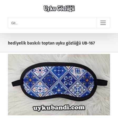
Skip
to
content
Git...
hediyelik baskılı toptan uyku gözlüğü UB-167