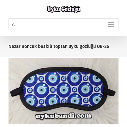
Skip
to
content
Git...
Nazar Boncuk baskılı toptan uyku gözlüğü UB-26