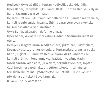
Hediyelik Uyku Gözlüğü, Toptan Hediyelik Uyku Gözlüğü,
Uyku Bandı, Hediyelik Uyku Bandı, Baskılı Toptan Hediyelik Uyku
Bandı tasarım baskı ve imalatı.
Üç katlı üretilen Uyku Bandı Modellerinde kullanılan malzemeler,
kaliteli regule emtia, insan sağlığına zarar vermeyen eko-teks
belgeli baskılar ve yerli üretimdir.
Uyku Bandı, yıkanablir, deforme olmaz.
Uyku bandı, Yaklaşık 7 mm kalınlığındadır. Gözünüzü rahatsız
etmez.
Hediyelik Mağazalarına, Medikalcilere, şirketlere, Bukletçilere,
Kozmetikçilere, promosyonculara, Toptancılara, ajanslara uyku
bandı, Kişisel Kullanım ve Hediye olarak dağıtılabilecek bu
kaliteli ürün için logo arma yazı baskıları yapılmaktadır.
Fabrikamızda, Ajanslara, Şirketlere, organizasyonlara, Toptan
Özel üretimler yapılmaktadır. Lütfen taleplerinizi müşteri
temsilcilerimize mail yada telefon ile iletiniz. 90 212 545 01 10
pbx demspor tekstil Saygılarımızla.
0554 576 67 85 whatsapp