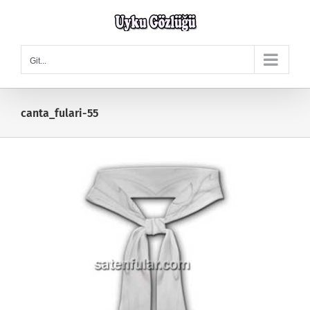
Skip
to
content
Git...
canta_fulari-55