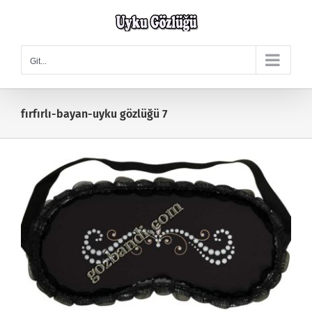
Skip
to
content
Git...
fırfırlı-bayan-uyku gözlüğü 7