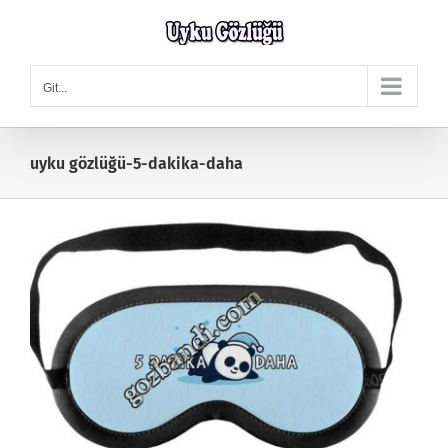
Skip
to
content
Git...
uyku gözlüğü-5-dakika-daha