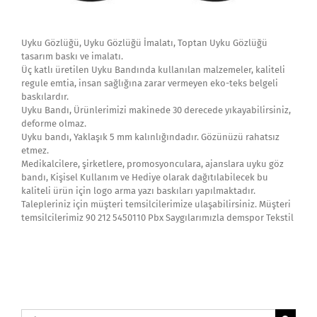
Uyku Gözlüğü, Uyku Gözlüğü İmalatı, Toptan Uyku Gözlüğü
tasarım baskı ve imalatı.
Üç katlı üretilen Uyku Bandında kullanılan malzemeler, kaliteli
regule emtia, insan sağlığına zarar vermeyen eko-teks belgeli
baskılardır.
Uyku Bandı, Ürünlerimizi makinede 30 derecede yıkayabilirsiniz,
deforme olmaz.
Uyku bandı, Yaklaşık 5 mm kalınlığındadır. Gözünüzü rahatsız
etmez.
Medikalcilere, şirketlere, promosyonculara, ajanslara uyku göz
bandı, Kişisel Kullanım ve Hediye olarak dağıtılabilecek bu
kaliteli ürün için logo arma yazı baskıları yapılmaktadır.
Talepleriniz için müşteri temsilcilerimize ulaşabilirsiniz. Müşteri
temsilcilerimiz 90 212 5450110 Pbx Saygılarımızla demspor Tekstil
Ara: