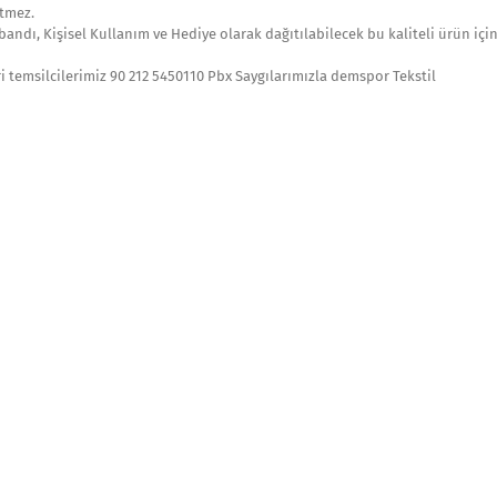
etmez.
bandı, Kişisel Kullanım ve Hediye olarak dağıtılabilecek bu kaliteli ürün içi
ri temsilcilerimiz 90 212 5450110 Pbx Saygılarımızla demspor Tekstil