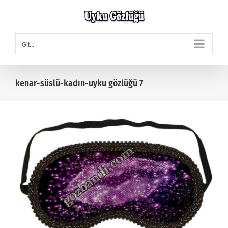
Skip
to
content
Git...
kenar-süslü-kadın-uyku gözlüğü 7