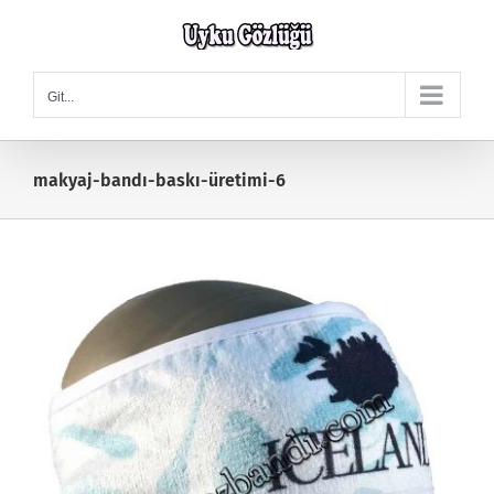
Skip
to
content
Git...
makyaj-bandı-baskı-üretimi-6