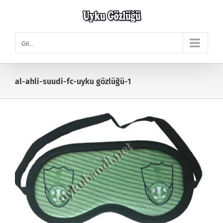
Skip
to
content
Git...
al-ahli-suudi-fc-uyku gözlüğü-1