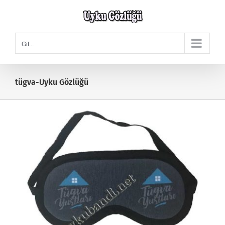
Skip
to
content
Git...
tügva-Uyku Gözlüğü