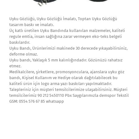
Uyku Gözlüğü, Uyku Gözlüğü İmalatı, Toptan Uyku Gözlüğü
tasarım baskı ve imalatı.
Üç katlı üretilen Uyku Bandında kullanılan malzemeler, kaliteli
regule emtia, insan sağlığına zarar vermeyen eko-teks belgeli
baskılardır.
Uyku Bandı, Ürünlerimizi makinede 30 derecede yıkayabilirsiniz,
deforme olmaz.
Uyku bandı, Yaklaşık 5 mm kalınlığındadır. Gözünüzü rahatsız
etmez.
Medikalcilere, şirketlere, promosyonculara, ajanslara uyku göz
bandı, Kişisel Kullanım ve Hediye olarak dağıtılabilecek bu
kaliteli ürün için logo arma yazı baskıları yapılmaktadır.
Talepleriniz için müşteri temsilcilerimize ulaşabilirsiniz. Müşteri
temsilcilerimiz 90 212 5450110 Pbx Saygılarımızla demspor Tekstil
GSM: 0554 576 67 85 whatsapp