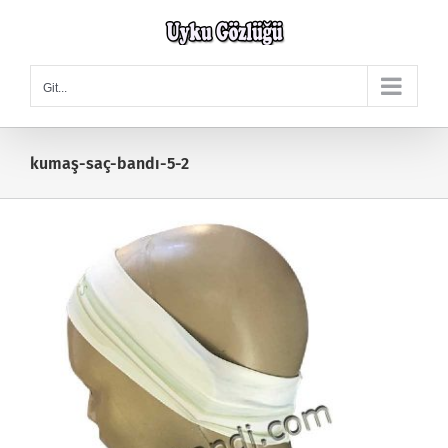
Skip
to
content
Git...
kumaş-saç-bandı-5-2