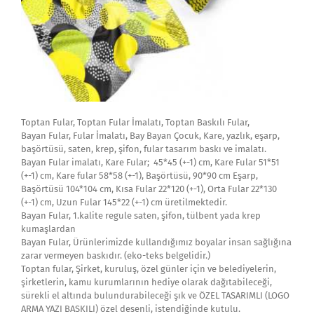
Toptan Fular, Toptan Fular İmalatı, Toptan Baskılı Fular,
Bayan Fular, Fular İmalatı, Bay Bayan Çocuk, Kare, yazlık, eşarp,
başörtüsü, saten, krep, şifon, fular tasarım baskı ve imalatı.
Bayan Fular imalatı, Kare Fular; 45*45 (+-1) cm, Kare Fular 51*51
(+-1) cm, Kare fular 58*58 (+-1), Başörtüsü, 90*90 cm Eşarp,
Başörtüsü 104*104 cm, Kısa Fular 22*120 (+-1), Orta Fular 22*130
(+-1) cm, Uzun Fular 145*22 (+-1) cm üretilmektedir.
Bayan Fular, 1.kalite regule saten, şifon, tülbent yada krep
kumaşlardan
Bayan Fular, Ürünlerimizde kullandığımız boyalar insan sağlığına
zarar vermeyen baskıdır. (eko-teks belgelidir.)
Toptan fular, Şirket, kuruluş, özel günler için ve belediyelerin,
şirketlerin, kamu kurumlarının hediye olarak dağıtabileceği,
sürekli el altında bulundurabileceği şık ve ÖZEL TASARIMLI (LOGO
ARMA YAZI BASKILI) özel desenli, istendiğinde kutulu.