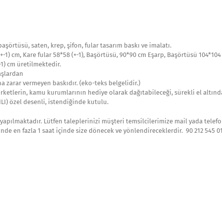
başörtüsü, saten, krep, şifon, fular tasarım baskı ve imalatı.
 (+-1) cm, Kare fular 58*58 (+-1), Başörtüsü, 90*90 cm Eşarp, Başörtüsü 104*104
+-1) cm üretilmektedir.
aşlardan
a zarar vermeyen baskıdır. (eko-teks belgelidir.)
 şirketlerin, kamu kurumlarının hediye olarak dağıtabileceği, sürekli el altınd
I) özel desenli, istendiğinde kutulu.
yapılmaktadır. Lütfen taleplerinizi müşteri temsilcilerimize mail yada telefon 
de en fazla 1 saat içinde size dönecek ve yönlendireceklerdir. 90 212 545 0