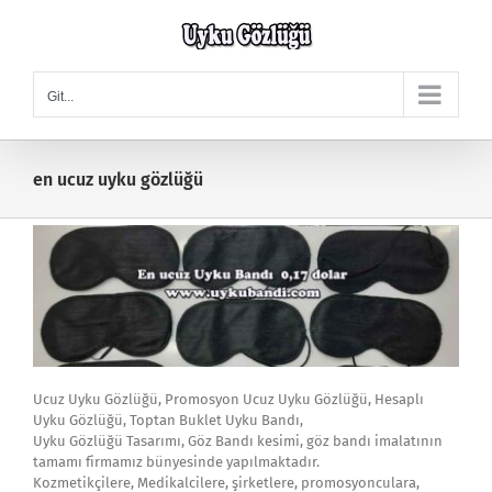
Skip
to
content
Git...
en ucuz uyku gözlüğü
Ucuz Uyku Gözlüğü, Promosyon Ucuz Uyku Gözlüğü, Hesaplı
Uyku Gözlüğü, Toptan Buklet Uyku Bandı,
Uyku Gözlüğü Tasarımı, Göz Bandı kesimi, göz bandı imalatının
tamamı firmamız bünyesinde yapılmaktadır.
Kozmetikçilere, Medikalcilere, şirketlere, promosyonculara,