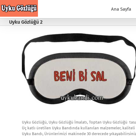
Skip
to
Ana Sayfa
content
Uyku Gözlüğü 2
Uyku Gözlüğü, Uyku Gözlüğü İmalatı, Toptan Uyku Gözlüğü tasar
Üç katlı üretilen Uyku Bandında kullanılan malzemeler, kaliteli 
Uyku Bandı, Ürünlerimizi makinede 30 derecede yıkayabilirsini