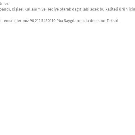
etmez.
bandı, Kişisel Kullanım ve Hediye olarak dağıtılabilecek bu kaliteli ürün içi
ri temsilcilerimiz 90 212 5450110 Pbx Saygılarımızla demspor Tekstil