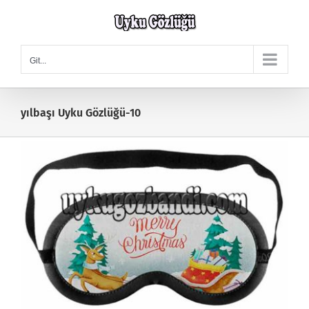
Skip
to
content
Git...
yılbaşı Uyku Gözlüğü-10