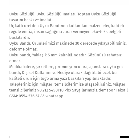
Uyku Gözlüğü, Uyku Gözlüğü İmalatı, Toptan Uyku Gözlüğü
tasarım baskı ve imalatı.
Üç katlı üretilen Uyku Bandında kullanılan malzemeler, kaliteli
regule emtia, insan sağlığına zarar vermeyen eko-teks belgeli
baskılardır.
Uyku Bandı, Ürünlerimizi makinede 30 derecede yıkayabilirsiniz,
deforme olmaz.
Uyku bandı, Yaklaşık 5 mm kalınlığındadır. Gözünüzü rahatsız
etmez.
Medikalcilere, şirketlere, promosyonculara, ajanslara uyku göz
bandı, Kişisel Kullanım ve Hediye olarak dağıtılabilecek bu
kaliteli ürün için logo arma yazı baskıları yapılmaktadır.
Talepleriniz için müşteri temsilcilerimize ulaşabilirsiniz. Müşteri
temsilcilerimiz 90 212 5450110 Pbx Saygılarımızla demspor Tekstil
GSM: 0554 576 67 85 whatsapp