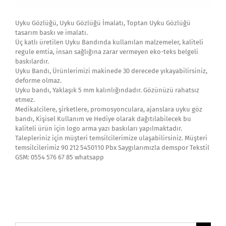
Uyku Gözlüğü, Uyku Gözlüğü İmalatı, Toptan Uyku Gözlüğü
tasarım baskı ve imalatı.
Üç katlı üretilen Uyku Bandında kullanılan malzemeler, kaliteli
regule emtia, insan sağlığına zarar vermeyen eko-teks belgeli
baskılardır.
Uyku Bandı, Ürünlerimizi makinede 30 derecede yıkayabilirsiniz,
deforme olmaz.
Uyku bandı, Yaklaşık 5 mm kalınlığındadır. Gözünüzü rahatsız
etmez.
Medikalcilere, şirketlere, promosyonculara, ajanslara uyku göz
bandı, Kişisel Kullanım ve Hediye olarak dağıtılabilecek bu
kaliteli ürün için logo arma yazı baskıları yapılmaktadır.
Talepleriniz için müşteri temsilcilerimize ulaşabilirsiniz. Müşteri
temsilcilerimiz 90 212 5450110 Pbx Saygılarımızla demspor Tekstil
GSM: 0554 576 67 85 whatsapp