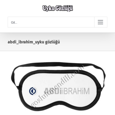
Skip
to
content
Git...
abdi_ibrahim_uyku gözlüğü