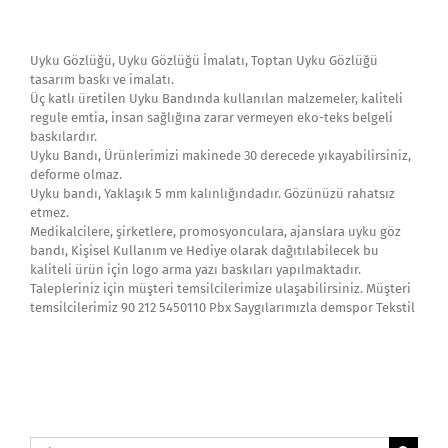
Uyku Gözlüğü, Uyku Gözlüğü İmalatı, Toptan Uyku Gözlüğü
tasarım baskı ve imalatı.
Üç katlı üretilen Uyku Bandında kullanılan malzemeler, kaliteli
regule emtia, insan sağlığına zarar vermeyen eko-teks belgeli
baskılardır.
Uyku Bandı, Ürünlerimizi makinede 30 derecede yıkayabilirsiniz,
deforme olmaz.
Uyku bandı, Yaklaşık 5 mm kalınlığındadır. Gözünüzü rahatsız
etmez.
Medikalcilere, şirketlere, promosyonculara, ajanslara uyku göz
bandı, Kişisel Kullanım ve Hediye olarak dağıtılabilecek bu
kaliteli ürün için logo arma yazı baskıları yapılmaktadır.
Talepleriniz için müşteri temsilcilerimize ulaşabilirsiniz. Müşteri
temsilcilerimiz 90 212 5450110 Pbx Saygılarımızla demspor Tekstil
Ara: