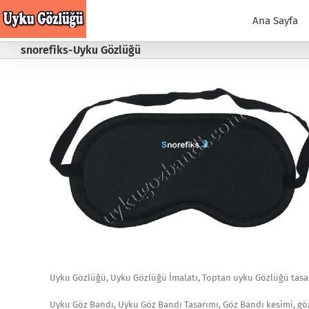
Skip
to
Ana Sayfa
content
snorefiks-Uyku Gözlüğü
Uyku Gözlüğü, Uyku Gözlüğü İmalatı, Toptan uyku Gözlüğü tasar
Uyku Göz Bandı, Uyku Göz Bandı Tasarımı, Göz Bandı kesimi, g