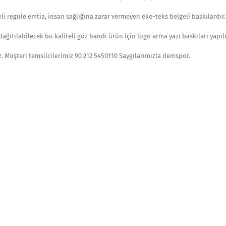
li regule emtia, insan sağlığına zarar vermeyen eko-teks belgeli baskılardır.
ğıtılabilecek bu kaliteli göz bandı ürün için logo arma yazı baskıları yapıl
iz. Müşteri temsilcilerimiz 90 212 5450110 Saygılarımızla demspor.