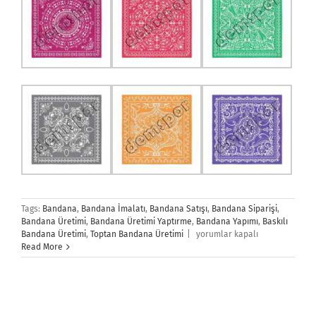
Tags:
Bandana
,
Bandana İmalatı
,
Bandana Satışı
,
Bandana Siparişi
,
Bandana Üretimi
,
Bandana Üretimi Yaptırme
,
Bandana Yapımı
,
Baskılı
Bandana
Bandana Üretimi
,
Toptan Bandana Üretimi
|
yorumlar kapalı
Üretimi
Read More
için