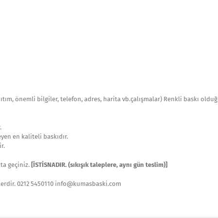
nıtım, önemli bilgiler, telefon, adres, harita vb.çalışmalar) Renkli baskı old
.
en en kaliteli baskıdır.
r.
ata geçiniz.
[İSTİSNADIR. (sıkışık taleplere, aynı gün teslim)]
eklerdir. 0212 5450110 info@kumasbaski.com