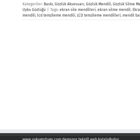
Kategoriler:
Baskı
,
Gözlük Aksesuarı
,
Gözlük Mendili
,
Gözlük Silme Me
Uyku Gözlüğü
|
Tags:
ekran sile mendilleri
,
ekran silme mendil
,
Ekra
mendili
,
lcd temzileme mendili
,
LCD temzileme mendilleri
,
mendil ba
www.uykugozlugu.com demspor tekstil web kataloğudur.