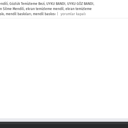
ndili
,
Gözlük Temizleme Bezi
,
UYKU BANDI
,
UYKU GÖZ BANDI
,
n Silme Mendili
,
ekran temizleme mendil
,
ekran temizleme
Ekran
skı
,
mendil baskıları
,
mendil baskısı
|
yorumlar kapalı
Silme
Mendili
için