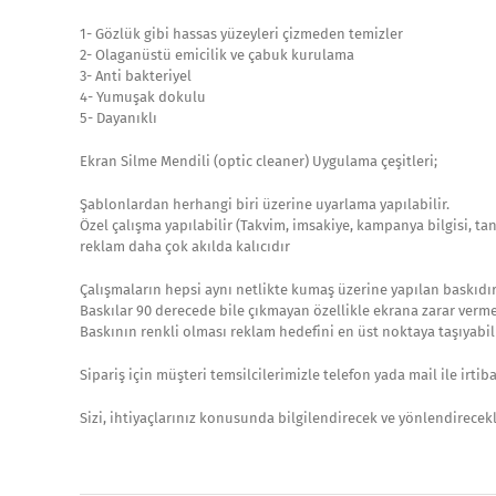
1- Gözlük gibi hassas yüzeyleri çizmeden temizler
2- Olaganüstü emicilik ve çabuk kurulama
3- Anti bakteriyel
4- Yumuşak dokulu
5- Dayanıklı
Ekran Silme Mendili (optic cleaner) Uygulama çeşitleri;
Şablonlardan herhangi biri üzerine uyarlama yapılabilir.
Özel çalışma yapılabilir (Takvim, imsakiye, kampanya bilgisi, ta
reklam daha çok akılda kalıcıdır
Çalışmaların hepsi aynı netlikte kumaş üzerine yapılan baskıdır
Baskılar 90 derecede bile çıkmayan özellikle ekrana zarar vermey
Baskının renkli olması reklam hedefini en üst noktaya taşıyabili
Sipariş için müşteri temsilcilerimizle telefon yada mail ile irtib
Sizi, ihtiyaçlarınız konusunda bilgilendirecek ve yönlendirec