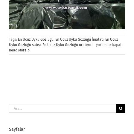
Tags:
En Ucuz Uyku Gözlüğü
,
En Ucuz Uyku Gözlüğü İmalatı
,
En Ucuz
En
Uyku Gözlüğü satışı
,
En Ucuz Uyku Gözlüğü üretimi
|
yorumlar kapalı
Ucuz
Read More
Uyku
Gözlüğü
için
Ara:
Sayfalar