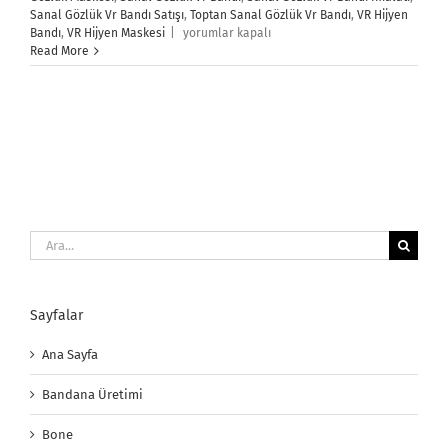
Sanal Gözlük Vr Bandı Satışı
,
Toptan Sanal Gözlük Vr Bandı
,
VR Hijyen
Sanal
Bandı
,
VR Hijyen Maskesi
|
yorumlar kapalı
Gözlük
Read More
Vr
Bandı
için
Ara:
Sayfalar
Ana Sayfa
Bandana Üretimi
Bone