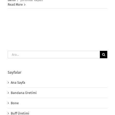
Bandı
|
yorumlar kapalı
Uyku
Read More
Gözlüğü
için
Ara:
Sayfalar
Ana Sayfa
Bandana Üretimi
Bone
Buff Üretimi