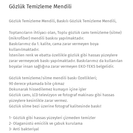
Gözlük Temizleme Mendili
Gözlük Temizleme Mendili, Baskılı Gözlük Temizleme Mendili,
Toptancıların ihtiyacı olan, Toplu gözlük camı temizleme (silme)
(mikrofiber) mendili baskısı yapılmaktadır.
Baskılarımız da 1. kalite, cama zarar vermeyen boya
kullanılmaktadır.
İstenilen renk ve ebatta özellikle gözlük gibi hassas yüzeylere
zarar vermeyecek baskı yapılmaktadır. Baskılarımız da kullanılan
boyalar insan sağlığına zarar vermeyen EKO-TEKS belgelidir.
Gözlük temizleme/silme mendili baskı Özellikleri;
90 derece yıkamada bile çıkmaz
Dokunarak hissedilemez kumaşın içine işler
Gözlük camı, LCD televizyon ve fotograf makinası gibi hassas
yüzeylere kesinlikle zarar vermez.
Gözlük silme bezi üzerine fotograf kalitesinde baskı!
1- Gözlük gibi hassas yüzeyleri çizmeden temizler
2- Olaganüstü emicilik ve çabuk kurulama
3- Anti bakteriyal