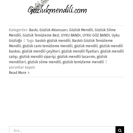
Kategoriler:
Baskı
,
Gözlük Aksesuarı
,
Gözlük Mendili
,
Gözlük Silme
Mendili
,
Gözlük Temizleme Bezi
,
UYKU BANDI
,
UYKU GÖZ BANDI
,
Uyku
Gözlüğü
|
Tags:
baskılı gözlük mendili
,
Baskılı Gözlük Temizleme
Mendili
,
gözlük camı temizleme mendili
,
gözlük mendili
,
gözlük mendili
baskısı
,
gözlük mendili çeşitleri
,
gözlük mendili fiyatları
,
gözlük mendili
satışı
,
gözlük mendili siparişi
,
gözlük mendili tasarımı
,
gözlük
Gözlük
mendilleri
,
gözlük silme mendili
,
gözlük temizleme mendili
|
Temizleme
yorumlar kapalı
Mendili
Read More
için
Ara: