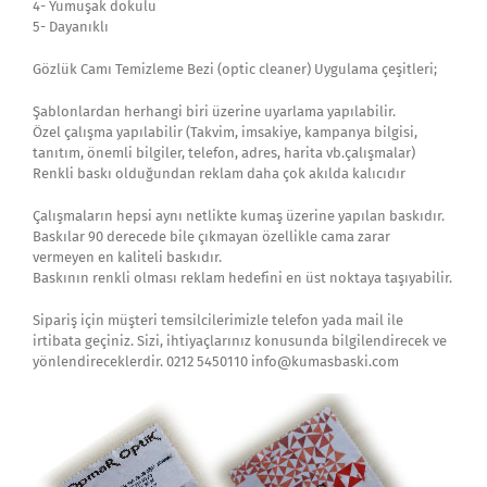
4- Yumuşak dokulu
5- Dayanıklı
Gözlük Camı Temizleme Bezi (optic cleaner) Uygulama çeşitleri;
Şablonlardan herhangi biri üzerine uyarlama yapılabilir.
Özel çalışma yapılabilir (Takvim, imsakiye, kampanya bilgisi,
tanıtım, önemli bilgiler, telefon, adres, harita vb.çalışmalar)
Renkli baskı olduğundan reklam daha çok akılda kalıcıdır
Çalışmaların hepsi aynı netlikte kumaş üzerine yapılan baskıdır.
Baskılar 90 derecede bile çıkmayan özellikle cama zarar
vermeyen en kaliteli baskıdır.
Baskının renkli olması reklam hedefini en üst noktaya taşıyabilir.
Sipariş için müşteri temsilcilerimizle telefon yada mail ile
irtibata geçiniz. Sizi, ihtiyaçlarınız konusunda bilgilendirecek ve
yönlendireceklerdir. 0212 5450110 info@kumasbaski.com