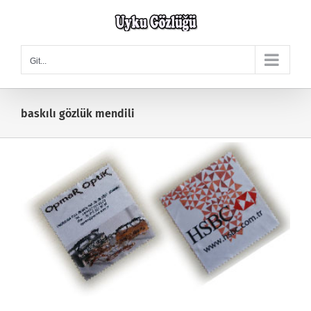
Skip
to
content
Git...
baskılı gözlük mendili