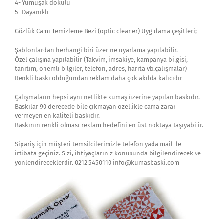
4- Yumuşak dokulu
5- Dayanıklı
Gözlük Camı Temizleme Bezi (optic cleaner) Uygulama çeşitleri;
Şablonlardan herhangi biri üzerine uyarlama yapılabilir.
Özel çalışma yapılabilir (Takvim, imsakiye, kampanya bilgisi,
tanıtım, önemli bilgiler, telefon, adres, harita vb.çalışmalar)
Renkli baskı olduğundan reklam daha çok akılda kalıcıdır
Çalışmaların hepsi aynı netlikte kumaş üzerine yapılan baskıdır.
Baskılar 90 derecede bile çıkmayan özellikle cama zarar
vermeyen en kaliteli baskıdır.
Baskının renkli olması reklam hedefini en üst noktaya taşıyabilir.
Sipariş için müşteri temsilcilerimizle telefon yada mail ile
irtibata geçiniz. Sizi, ihtiyaçlarınız konusunda bilgilendirecek ve
yönlendireceklerdir. 0212 5450110 info@kumasbaski.com