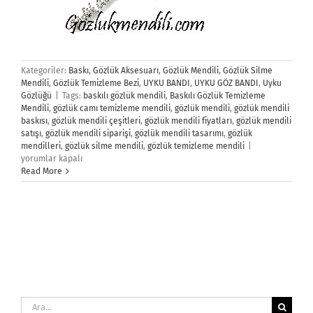
Kategoriler:
Baskı
,
Gözlük Aksesuarı
,
Gözlük Mendili
,
Gözlük Silme
Mendili
,
Gözlük Temizleme Bezi
,
UYKU BANDI
,
UYKU GÖZ BANDI
,
Uyku
Gözlüğü
|
Tags:
baskılı gözlük mendili
,
Baskılı Gözlük Temizleme
Mendili
,
gözlük camı temizleme mendili
,
gözlük mendili
,
gözlük mendili
baskısı
,
gözlük mendili çeşitleri
,
gözlük mendili fiyatları
,
gözlük mendili
satışı
,
gözlük mendili siparişi
,
gözlük mendili tasarımı
,
gözlük
Gözlük
mendilleri
,
gözlük silme mendili
,
gözlük temizleme mendili
|
Temizleme
yorumlar kapalı
Mendili
Read More
için
Ara: