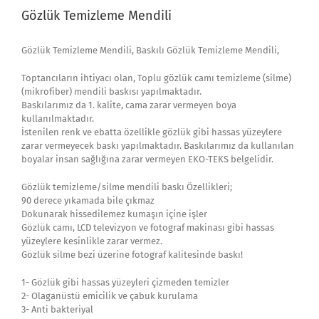
Gözlük Temizleme Mendili
Gözlük Temizleme Mendili, Baskılı Gözlük Temizleme Mendili,
Toptancıların ihtiyacı olan, Toplu gözlük camı temizleme (silme)
(mikrofiber) mendili baskısı yapılmaktadır.
Baskılarımız da 1. kalite, cama zarar vermeyen boya
kullanılmaktadır.
İstenilen renk ve ebatta özellikle gözlük gibi hassas yüzeylere
zarar vermeyecek baskı yapılmaktadır. Baskılarımız da kullanılan
boyalar insan sağlığına zarar vermeyen EKO-TEKS belgelidir.
Gözlük temizleme/silme mendili baskı Özellikleri;
90 derece yıkamada bile çıkmaz
Dokunarak hissedilemez kumaşın içine işler
Gözlük camı, LCD televizyon ve fotograf makinası gibi hassas
yüzeylere kesinlikle zarar vermez.
Gözlük silme bezi üzerine fotograf kalitesinde baskı!
1- Gözlük gibi hassas yüzeyleri çizmeden temizler
2- Olaganüstü emicilik ve çabuk kurulama
3- Anti bakteriyal