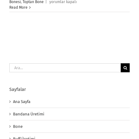
Bone
Bonesi
,
Toptan Bone
|
yorumlar kapalı
için
Read More
Ara:
Sayfalar
Ana Sayfa
Bandana Üretimi
Bone
Buff Üretimi