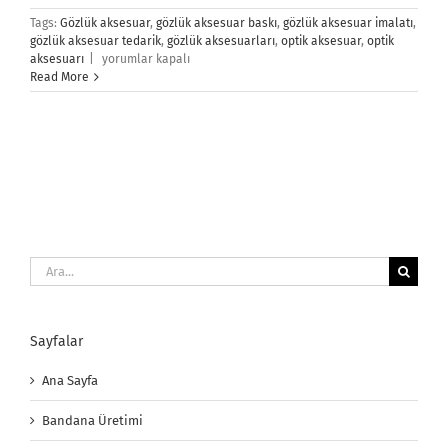
Tags:
Gözlük aksesuar
,
gözlük aksesuar baskı
,
gözlük aksesuar imalatı
,
gözlük aksesuar tedarik
,
gözlük aksesuarları
,
optik aksesuar
,
optik
Gözlük
aksesuarı
|
yorumlar kapalı
Aksesuarları
Read More
için
Ara:
Sayfalar
Ana Sayfa
Bandana Üretimi