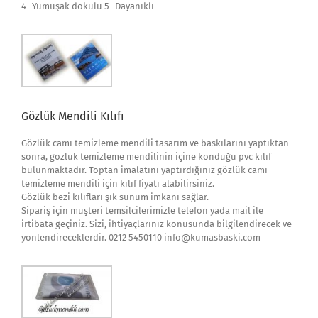
4- Yumuşak dokulu 5- Dayanıklı
Gözlük Mendili Kılıfı
Gözlük camı temizleme mendili tasarım ve baskılarını yaptıktan
sonra, gözlük temizleme mendilinin içine konduğu pvc kılıf
bulunmaktadır. Toptan imalatını yaptırdığınız gözlük camı
temizleme mendili için kılıf fiyatı alabilirsiniz.
Gözlük bezi kılıfları şık sunum imkanı sağlar.
Sipariş için müşteri temsilcilerimizle telefon yada mail ile
irtibata geçiniz. Sizi, ihtiyaçlarınız konusunda bilgilendirecek ve
yönlendireceklerdir. 0212 5450110 info@kumasbaski.com