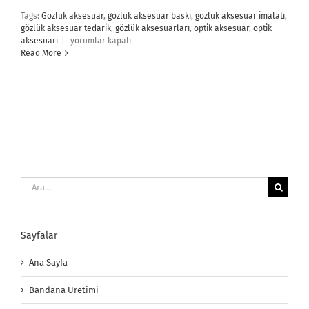
Tags:
Gözlük aksesuar
,
gözlük aksesuar baskı
,
gözlük aksesuar imalatı
,
gözlük aksesuar tedarik
,
gözlük aksesuarları
,
optik aksesuar
,
optik
Gözlük
aksesuarı
|
yorumlar kapalı
Aksesuarları
Read More
için
Ara:
Sayfalar
Ana Sayfa
Bandana Üretimi