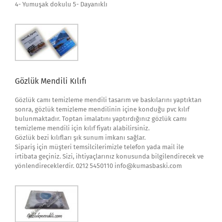
4- Yumuşak dokulu 5- Dayanıklı
Gözlük Mendili Kılıfı
Gözlük camı temizleme mendili tasarım ve baskılarını yaptıktan
sonra, gözlük temizleme mendilinin içine konduğu pvc kılıf
bulunmaktadır. Toptan imalatını yaptırdığınız gözlük camı
temizleme mendili için kılıf fiyatı alabilirsiniz.
Gözlük bezi kılıfları şık sunum imkanı sağlar.
Sipariş için müşteri temsilcilerimizle telefon yada mail ile
irtibata geçiniz. Sizi, ihtiyaçlarınız konusunda bilgilendirecek ve
yönlendireceklerdir. 0212 5450110 info@kumasbaski.com