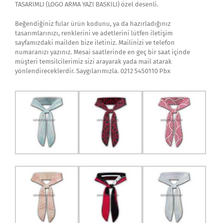
TASARIMLI (LOGO ARMA YAZI BASKILI) özel desenli.
Beğendiğiniz fular ürün kodunu, ya da hazırladığınız
tasarımlarınızı, renklerini ve adetlerini lütfen iletişim
sayfamızdaki mailden bize iletiniz. Mailinizi ve telefon
numaranızı yazınız. Mesai saatlerinde en geç bir saat içinde
müşteri temsilcilerimiz sizi arayarak yada mail atarak
yönlendireceklerdir. Saygılarımızla. 0212 5450110 Pbx