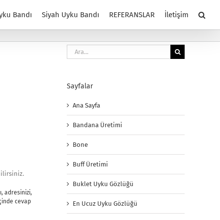
yku Bandı
Siyah Uyku Bandı
REFERANSLAR
İletişim
Ara:
Sayfalar
Ana Sayfa
Bandana Üretimi
Bone
Buff Üretimi
lirsiniz.
Buklet Uyku Gözlüğü
, adresinizi,
içinde cevap
En Ucuz Uyku Gözlüğü