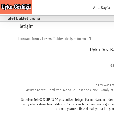
Skip
to
Ana Sayfa
content
otel buklet ürünü
İletişim
[contact-form-7 id=”653″ title=”İletişim formu 1″]
Uyku Göz B
GS
dem(@)dems
Merkez Adres: Rami Yeni Mahalle. Ensar sok. No:9 Rami/İst (
Şubeler: Tel: 0212 513 13 06 pbx Lütfen iletişim formundan, mailden,
isim yada reklamı bize bildiriniz. Satış temsilcilerimiz, sizi doğru
alamadıysanız biliniz ki mail ya da iletişim