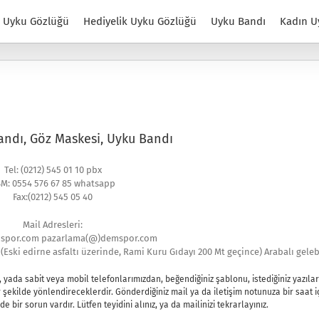
Uyku Gözlüğü
Hediyelik Uyku Gözlüğü
Uyku Bandı
Kadın U
andı, Göz Maskesi, Uyku Bandı
Tel: (0212) 545 01 10 pbx
M: 0554 576 67 85 whatsapp
Fax:(0212) 545 05 40
Mail Adresleri:
por.com pazarlama(@)demspor.com
Eski edirne asfaltı üzerinde, Rami Kuru Gıdayı 200 Mt geçince) Arabalı gelebi
 yada sabit veya mobil telefonlarımızdan, beğendiğiniz şablonu, istediğiniz yazıları
 bir şekilde yönlendireceklerdir. Gönderdiğiniz mail ya da iletişim notunuza bir saat 
de bir sorun vardır. Lütfen teyidini alınız, ya da mailinizi tekrarlayınız.