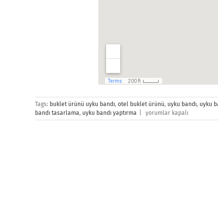
Tags:
buklet ürünü uyku bandı
,
otel buklet ürünü
,
uyku bandı
,
uyku b
İletişim
bandı tasarlama
,
uyku bandı yaptırma
|
yorumlar kapalı
için